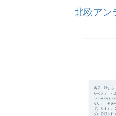
北欧アン
当店に対する
らのフォーム
G-mailや
ない」「発送
ております。
ダに分類され