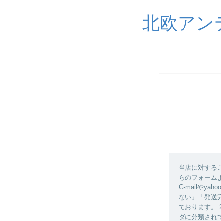
北欧アン
当店に対する
らのフォーム
G-mailや
ない」「発送
ております。
ダに分類され