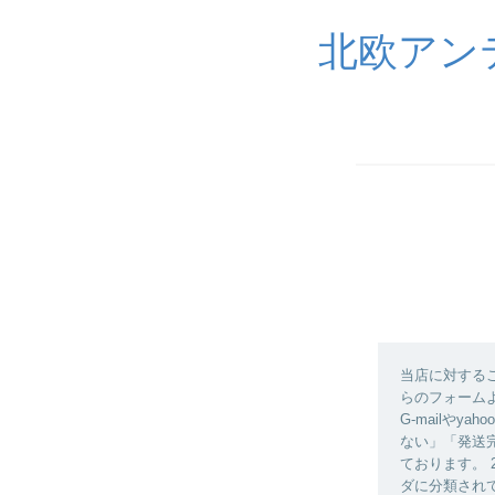
北欧アン
当店に対する
らのフォーム
G-mailや
ない」「発送
ております。
ダに分類され