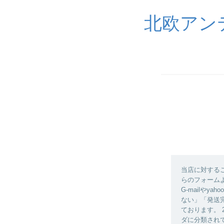
北欧アン
当店に対する
らのフォーム
G-mailや
ない」「発送
ております。
ダに分類され